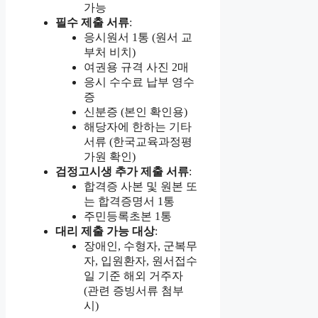
가능
필수 제출 서류
:
응시원서 1통 (원서 교
부처 비치)
여권용 규격 사진 2매
응시 수수료 납부 영수
증
신분증 (본인 확인용)
해당자에 한하는 기타
서류 (한국교육과정평
가원 확인)
검정고시생 추가 제출 서류
:
합격증 사본 및 원본 또
는 합격증명서 1통
주민등록초본 1통
대리 제출 가능 대상
:
장애인, 수형자, 군복무
자, 입원환자, 원서접수
일 기준 해외 거주자
(관련 증빙서류 첨부
시)