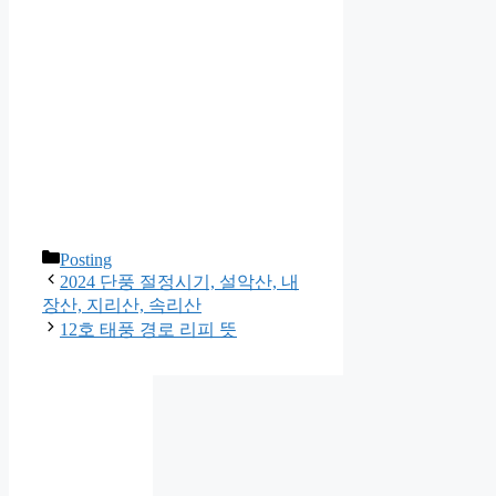
카
Posting
테
2024 단풍 절정시기, 설악산, 내
고
장산, 지리산, 속리산
리
12호 태풍 경로 리피 뜻