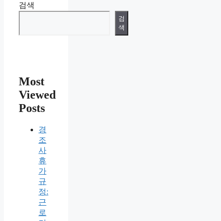
검색
검
색
Most
Viewed
Posts
경
조
사
휴
가
규
정:
근
로