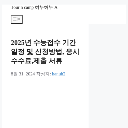
컨
Tour n camp 햐누허누 A
텐
츠
메
뉴
로
건
너
2025년 수능접수 기간
뛰
기
일정 및 신청방법, 응시
수수료,제출 서류
8월 31, 2024
작성자:
hanuh2