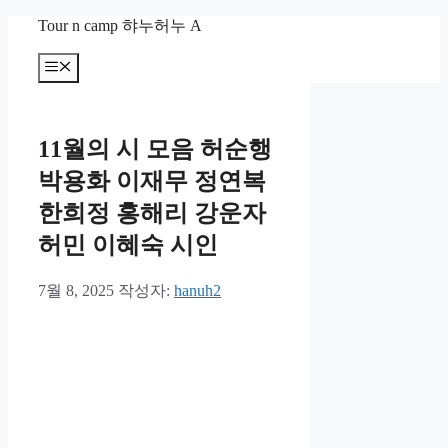
컨
Tour n camp 햐누허누 A
텐
츠
메
뉴
로
건
너
11월의 시 모음 허순행
뛰
기
박용화 이재무 정연복
한희정 홍해리 강운자
허민 이혜숙 시인
7월 8, 2025
작성자:
hanuh2