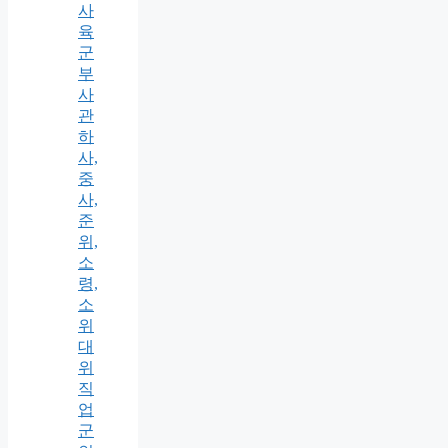
사
육
군
부
사
관
하
사,
중
사,
준
위,
소
령,
소
위
대
위
직
업
군