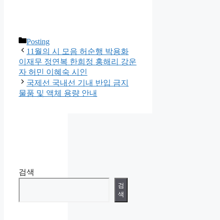
카
Posting
테
11월의 시 모음 허순행 박용화
고
이재무 정연복 한희정 홍해리 강운
리
자 허민 이혜숙 시인
국제선 국내선 기내 반입 금지
물품 및 액체 용량 안내
검색
검
색