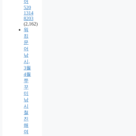
어
520
1314
8203
(2,162)
워
킹
문
어
낚
시,
3월
4월
쭈
꾸
미
낚
시
철
진
해
여