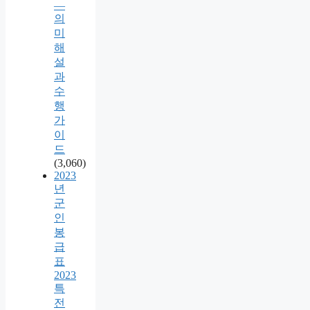
—
의
미
해
설
과
수
행
가
이
드
(3,060)
2023
년
군
인
봉
급
표
2023
특
전