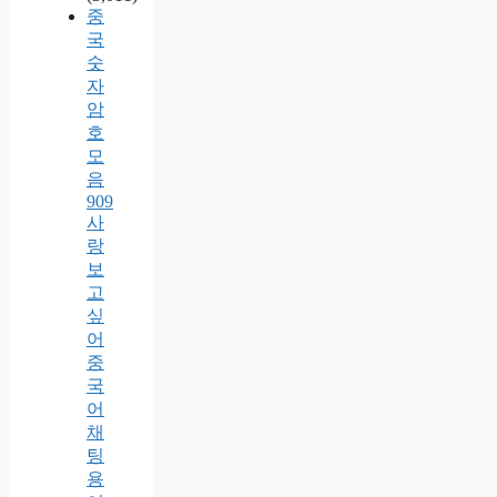
중
국
숫
자
암
호
모
음
909
사
랑
보
고
싶
어
중
국
어
채
팅
용