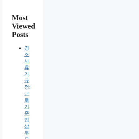
Most
Viewed
Posts
경
조
사
휴
가
규
정:
근
로
기
준
법
상
부