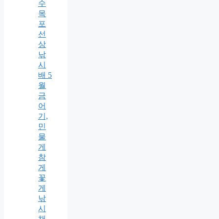
수
목
포
선
상
낚
시
배 5
월
금
어
기,
민
물
게
참
게
꽃
게
낚
시
채