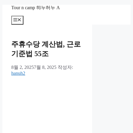
컨
Tour n camp 햐누허누 A
텐
츠
메
뉴
로
건
너
주휴수당 계산법, 근로
뛰
기
기준법 55조
8월 2, 2025
7월 8, 2025
작성자:
hanuh2