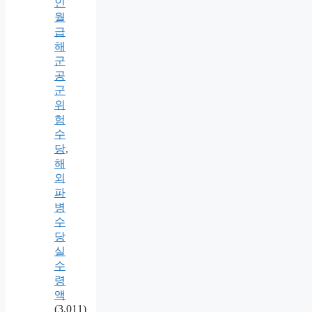
인
월
급
해
군
공
군
위
험
수
당,
해
외
파
병
수
당
실
수
령
액
(3,011)