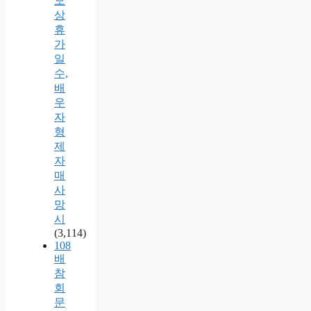
모
상
휴
가
일
수,
배
우
자
형
제
자
매
사
망
시
(3,114)
108
배
참
회
문