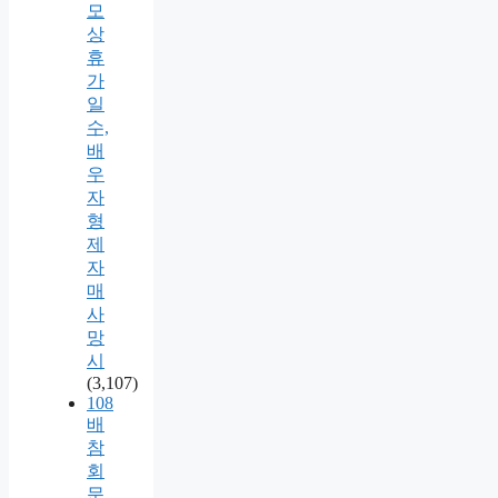
모
상
휴
가
일
수,
배
우
자
형
제
자
매
사
망
시
(3,107)
108
배
참
회
문