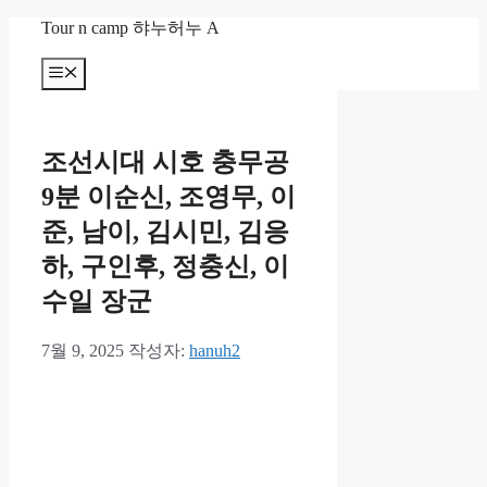
컨
Tour n camp 햐누허누 A
텐
츠
메
뉴
로
건
너
조선시대 시호 충무공
뛰
기
9분 이순신, 조영무, 이
준, 남이, 김시민, 김응
하, 구인후, 정충신, 이
수일 장군
7월 9, 2025
작성자:
hanuh2