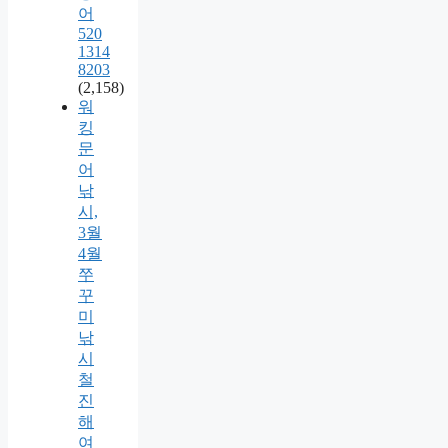
어
520
1314
8203
(2,158)
워
킹
문
어
낚
시,
3월
4월
쭈
꾸
미
낚
시
철
진
해
여