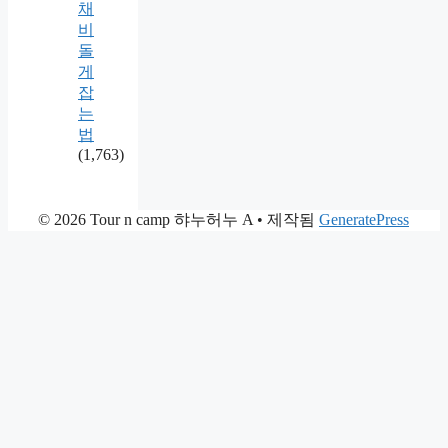
채
비
돌
게
잡
는
법
(1,763)
© 2026 Tour n camp 햐누허누 A
• 제작됨
GeneratePress