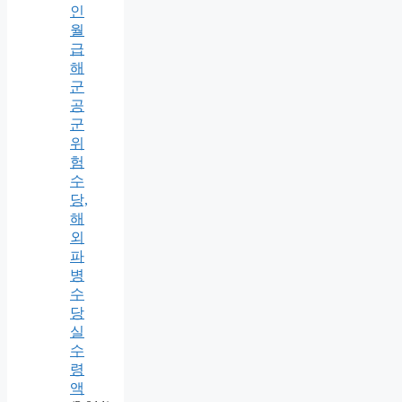
인
월
급
해
군
공
군
위
험
수
당,
해
외
파
병
수
당
실
수
령
액