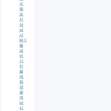
수
목
포
선
상
낚
시
배 5
월
금
어
기,
민
물
게
참
게
꽃
게
낚
시