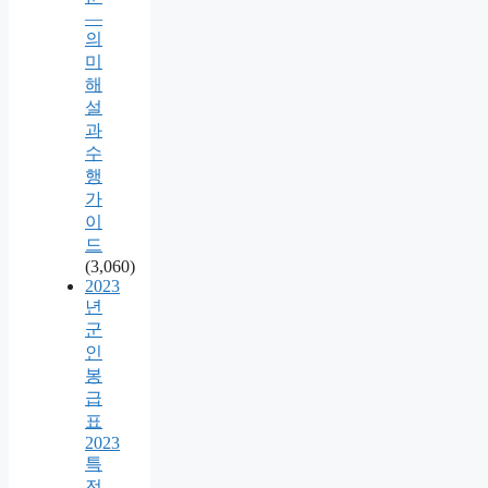
—
의
미
해
설
과
수
행
가
이
드
(3,060)
2023
년
군
인
봉
급
표
2023
특
전