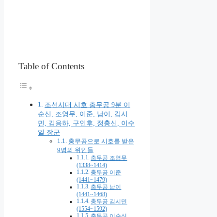
Table of Contents
조선시대 시호 충무공 9분 이
순신, 조영무, 이준, 남이, 김시
민, 김응하, 구인후, 정충신, 이수
일 장군
충무공으로 시호를 받은
9명의 위인들
충무공 조영무
(1338~1414)
충무공 이준
(1441~1479)
충무공 남이
(1441~1468)
충무공 김시민
(1554~1592)
충무공 이순신