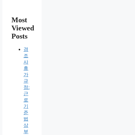
Most
Viewed
Posts
경
조
사
휴
가
규
정:
근
로
기
준
법
상
부