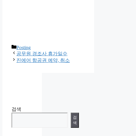
카
Posting
테
공무원 경조사 휴가일수
고
진에어 항공권 예약, 취소
리
검색
검
색