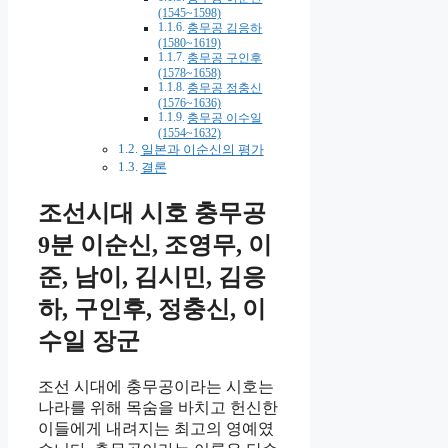
(1545~1598)
충무공 김응하
(1580~1619)
충무공 구인후
(1578~1658)
충무공 정충신
(1576~1636)
충무공 이수일
(1554~1632)
일본과 이순신의 평가
결론
조선시대 시호 충무공
9분 이순신, 조영무, 이
준, 남이, 김시민, 김응
하, 구인후, 정충신, 이
수일 장군
조선 시대에 충무공이라는 시호는
나라를 위해 목숨을 바치고 헌신한
이들에게 내려지는 최고의 영예였