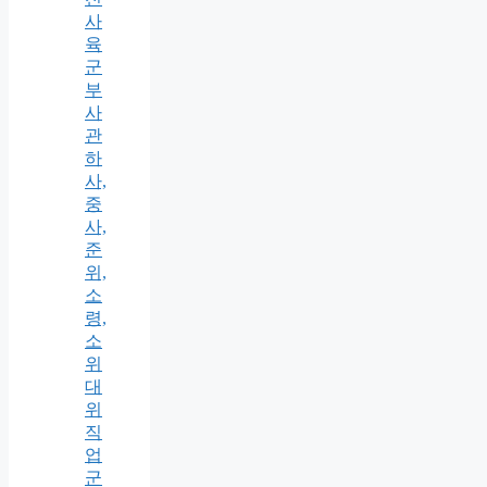
사
육
군
부
사
관
하
사,
중
사,
준
위,
소
령,
소
위
대
위
직
업
군