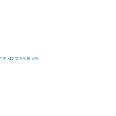
제주도 서귀포 오일장 날짜