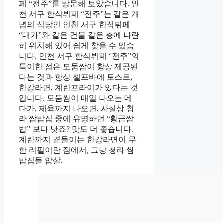
페 “전주”를 방문해 보았습니다. 인
천 서구 한식뷔페 “전주”는 같은 개
념의 식당인 인천 서구 한식뷔페
“대가”와 같은 건물 같은 층에 나란
히 위치해 있어 쉽게 찾을 수 있습
니다. 인천 서구 한식뷔페 “전주”의
특이한 점은 모둠쌈이 항상 제공된
다는 것과 항상 셀프바에 토스트,
한강라면, 계란프라이가 있다는 것
입니다. 모둠쌈이 매일 나오는 데
다가, 제육까지 나오면, 사실상 청
라 쌈밥집 중에 유명하던 “황금쌈
밥” 보다 낫죠? 맛도 더 좋습니다.
계란까지 곁들이는 한강라면이 무
한 리필이란 점에서, 그냥 청라 쌈
밥집들 압살.