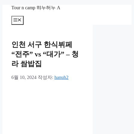
컨
Tour n camp 햐누허누 A
텐
츠
메
뉴
로
건
너
인천 서구 한식뷔페
뛰
기
“전주” vs “대가” – 청
라 쌈밥집
6월 10, 2024
작성자:
hanuh2