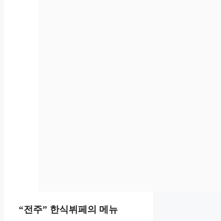
“전주” 한식뷔페의 메뉴