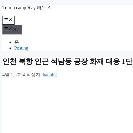
컨
Tour n camp 햐누허누 A
텐
츠
메
뉴
로
메뉴
건
너
홈
뛰
Posting
기
인천 북항 인근 석남동 공장 화재 대응 1단
4월 1, 2024
작성자:
hanuh2