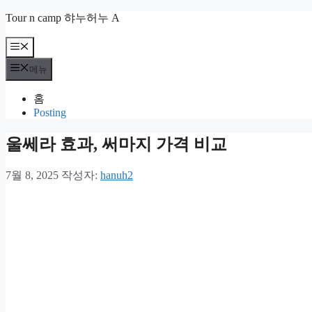
컨
Tour n camp 햐누허누 A
텐
츠
메
뉴
로
메뉴
건
너
홈
뛰
Posting
기
울쎄라 효과, 써마지 가격 비교
7월 8, 2025
작성자:
hanuh2