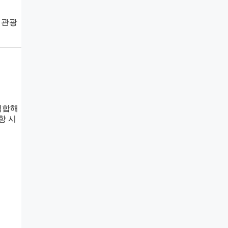
 관광
적합해
항 시