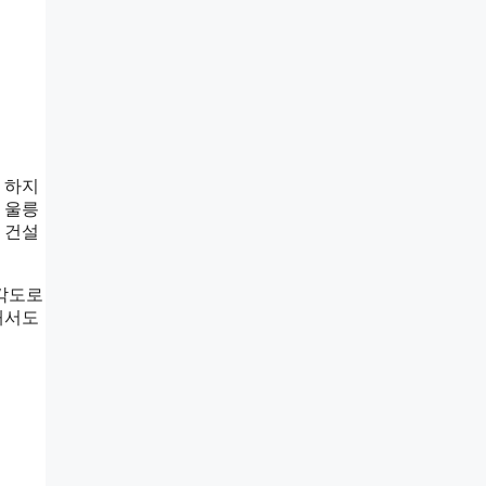
 하지
 울릉
 건설
다각도로
해서도