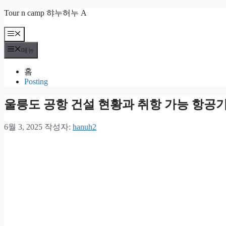
컨
Tour n camp 햐누허누 A
텐
츠
메
뉴
로
메뉴
건
너
홈
뛰
Posting
기
울릉도 공항 건설 현황과 취항 가능 항공
6월 3, 2025
작성자:
hanuh2