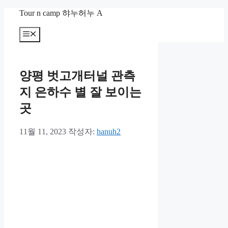
컨
Tour n camp 햐누허누 A
텐
츠
메
뉴
로
건
너
양평 벗고개터널 관측
뛰
기
지 은하수 별 잘 보이는
곳
11월 11, 2023
작성자:
hanuh2