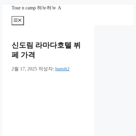
컨
Tour n camp 햐누허누 A
텐
츠
메
뉴
로
건
너
신도림 라마다호텔 뷔
뛰
기
페 가격
2월 17, 2025
작성자:
hanuh2