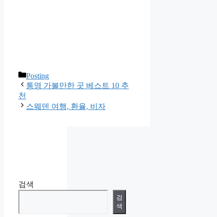
카
Posting
테
통영 가볼만한 곳 베스트 10 추
고
천
리
스웨덴 여행, 환율, 비자
검색
검
색