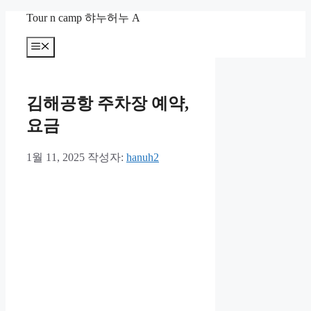
컨
Tour n camp 햐누허누 A
텐
츠
메
뉴
로
건
너
김해공항 주차장 예약,
뛰
기
요금
1월 11, 2025
작성자:
hanuh2