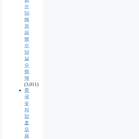
수
당,
해
외
파
병
수
당
실
수
령
액
(3,011)
중
국
숫
자
암
호
모
음