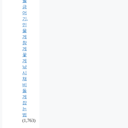
월
금
어
기,
민
물
게
참
게
꽃
게
낚
시
채
비
돌
게
잡
는
법
(1,763)