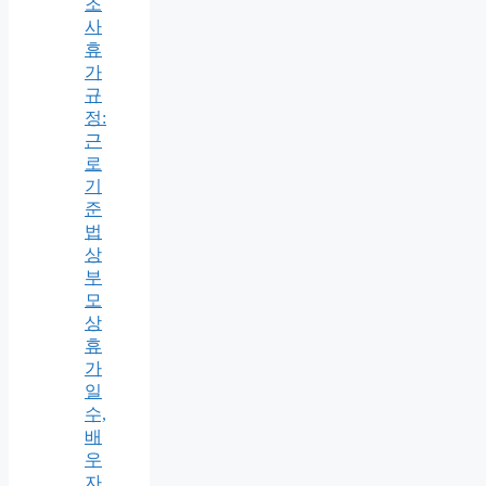
조
사
휴
가
규
정:
근
로
기
준
법
상
부
모
상
휴
가
일
수,
배
우
자