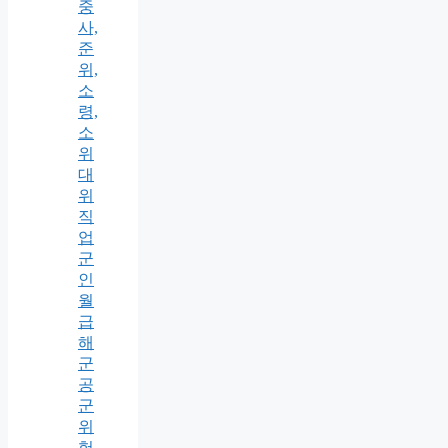
중
사,
준
위,
소
령,
소
위
대
위
직
업
군
인
월
급
해
군
공
군
위
험