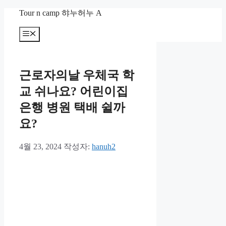
컨
Tour n camp 햐누허누 A
텐
츠
메
뉴
로
건
너
근로자의날 우체국 학
뛰
기
교 쉬나요? 어린이집
은행 병원 택배 쉴까
요?
4월 23, 2024
작성자:
hanuh2