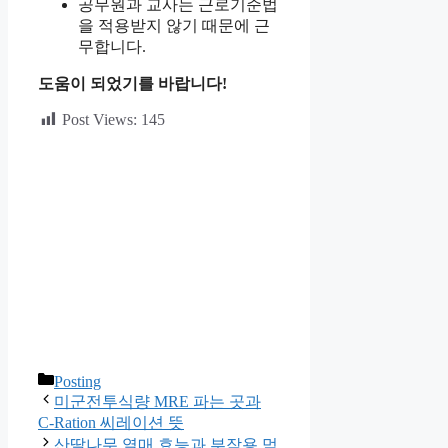
공무원과 교사는 근로기준법
을 적용받지 않기 때문에 근
무합니다.
도움이 되었기를 바랍니다!
Post Views:
145
카
Posting
테
미군전투식량 MRE 파는 곳과
고
C-Ration 씨레이션 뜻
리
산딸나무 열매 효능과 부작용 먹