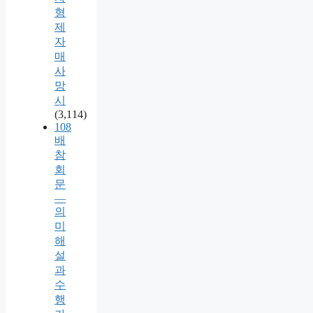
형
제
자
매
사
망
시
(3,114)
108
배
참
회
문
—
의
미
해
설
과
수
행