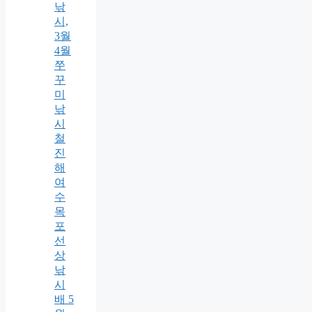
낚
시,
3월
4월
쭈
꾸
미
낚
시
철
진
해
여
수
목
포
선
상
낚
시
배 5