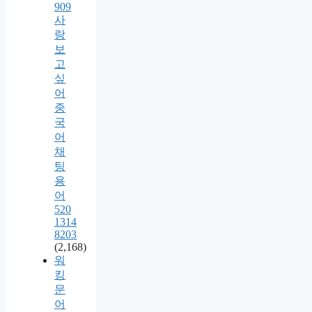
909
사
랑
보
고
싶
어
중
국
어
채
팅
용
어
520
1314
8203
(2,168)
워
킹
문
어