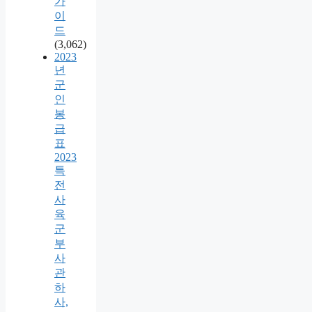
가
이
드
(3,062)
2023
년
군
인
봉
급
표
2023
특
전
사
육
군
부
사
관
하
사,