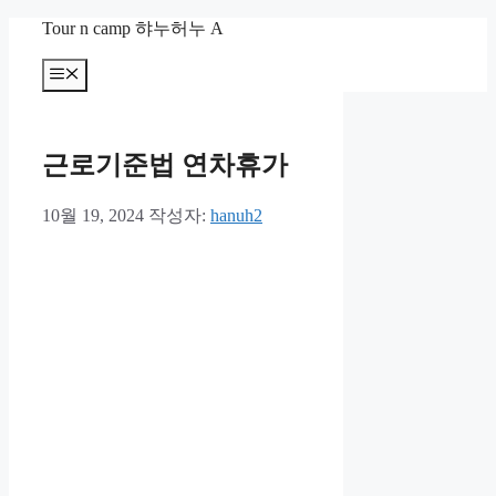
컨
Tour n camp 햐누허누 A
텐
츠
메
뉴
로
건
너
근로기준법 연차휴가
뛰
기
10월 19, 2024
작성자:
hanuh2