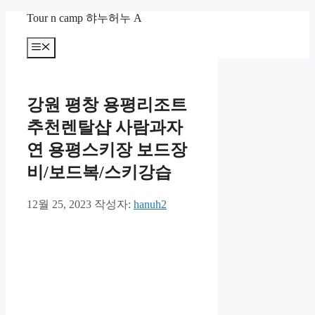
컨
Tour n camp 햐누허누 A
텐
츠
메
뉴
로
건
너
강원 평창 용평리조트
뛰
기
추천렌탈샵 사람과자
연 용평스키장 보드장
비/보드복/스키강습
12월 25, 2023
작성자:
hanuh2