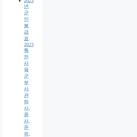
2023
년
군
인
봉
급
표
2023
특
전
사
육
군
부
사
관
하
사,
중
사,
준
위,