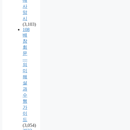
매
사
망
시
(3,103)
108
배
참
회
문
—
의
미
해
설
과
수
행
가
이
드
(3,054)