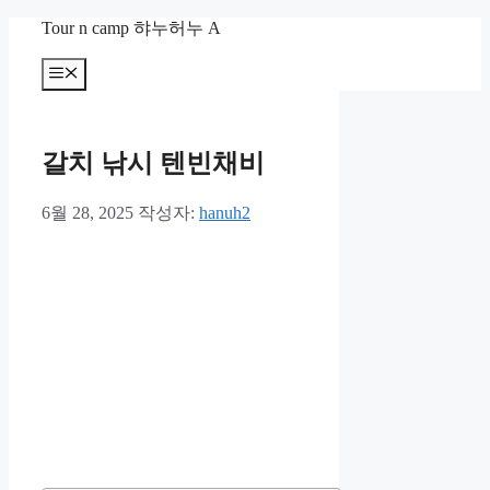
컨
Tour n camp 햐누허누 A
텐
츠
메
뉴
로
건
너
갈치 낚시 텐빈채비
뛰
기
6월 28, 2025
작성자:
hanuh2