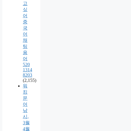
고
싶
어
중
국
어
채
팅
용
어
520
1314
8203
(2,155)
워
킹
문
어
낚
시,
3월
4월