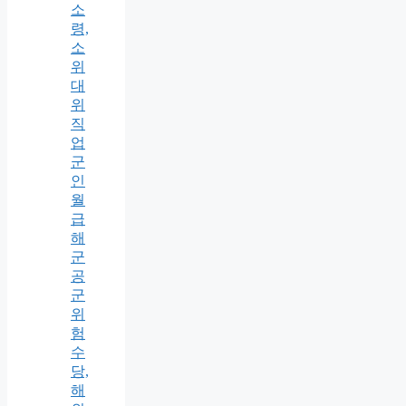
소
령,
소
위
대
위
직
업
군
인
월
급
해
군
공
군
위
험
수
당,
해