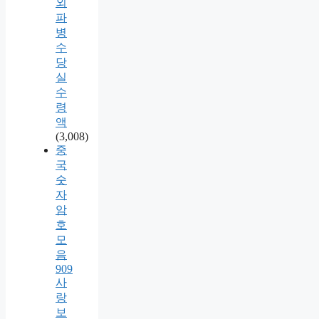
외
파
병
수
당
실
수
령
액
(3,008)
중
국
숫
자
암
호
모
음
909
사
랑
보