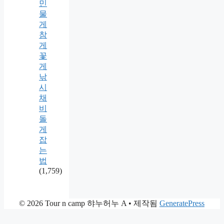
민
물
게
참
게
꽃
게
낚
시
채
비
돌
게
잡
는
법
(1,759)
© 2026 Tour n camp 햐누허누 A
• 제작됨
GeneratePress