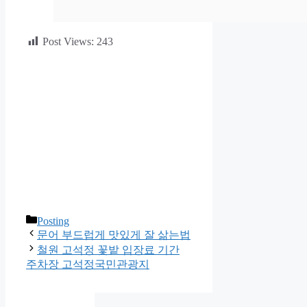
Post Views:
243
카
Posting
테
문어 부드럽게 맛있게 잘 삶는법
고
철원 고석정 꽃밭 입장료 기간
리
주차장 고석정국민관광지