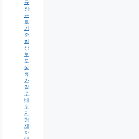
규
정:
근
로
기
준
법
상
부
모
상
휴
가
일
수,
배
우
자
형
제
자