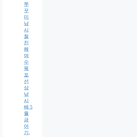
쭈
꾸
미
낚
시
철
진
해
여
수
목
포
선
상
낚
시
배 5
월
금
어
기,