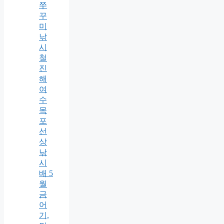
쭈
꾸
미
낚
시
철
진
해
여
수
목
포
선
상
낚
시
배 5
월
금
어
기,