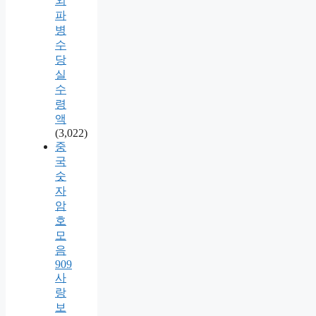
외
파
병
수
당
실
수
령
액
(3,022)
중
국
숫
자
암
호
모
음
909
사
랑
보