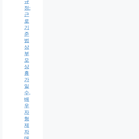
규
정:
근
로
기
준
법
상
부
모
상
휴
가
일
수,
배
우
자
형
제
자
매