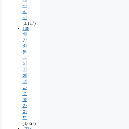
사
망
시
(3,117)
108
배
참
회
문
—
의
미
해
설
과
수
행
가
이
드
(3,067)
2023