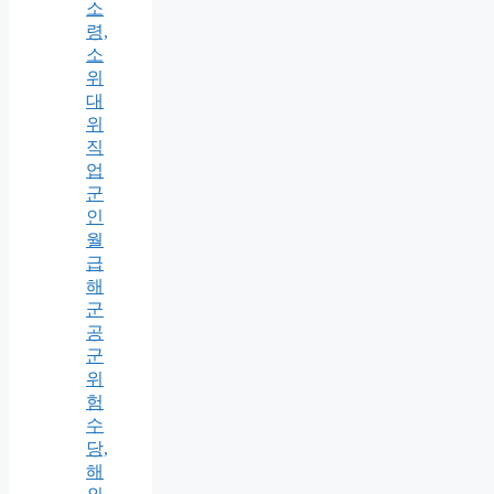
소
령,
소
위
대
위
직
업
군
인
월
급
해
군
공
군
위
험
수
당,
해