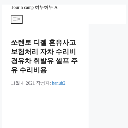
컨
Tour n camp 햐누허누 A
텐
츠
메
뉴
로
건
너
쏘렌토 디젤 혼유사고
뛰
기
보험처리 자차 수리비
경유차 휘발유 셀프 주
유 수리비용
11월 4, 2021
작성자:
hanuh2