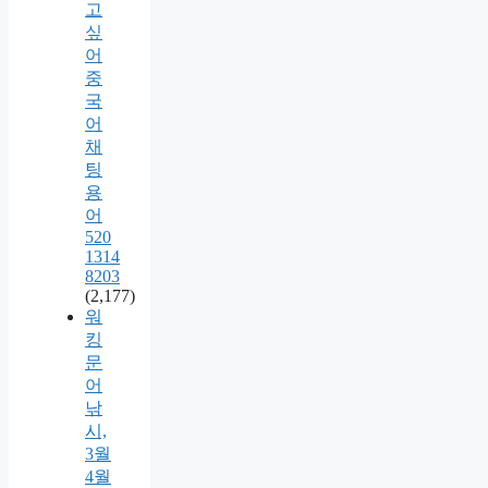
고
싶
어
중
국
어
채
팅
용
어
520
1314
8203
(2,177)
워
킹
문
어
낚
시,
3월
4월