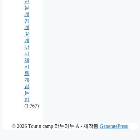
민
물
게
참
게
꽃
게
낚
시
채
비
돌
게
잡
는
법
(1,767)
© 2026 Tour n camp 햐누허누 A
• 제작됨
GeneratePress