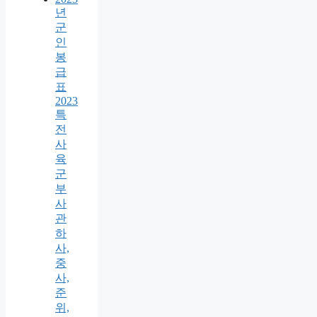
년
군
인
봉
급
표
2023
특
전
사
육
군
부
사
관
하
사,
중
사,
준
위,