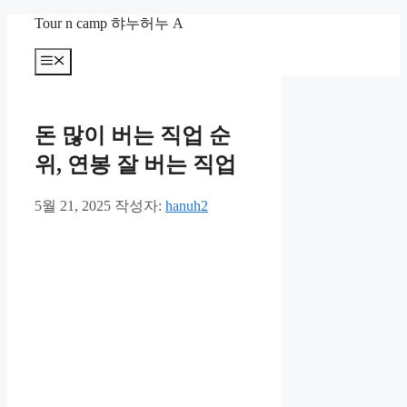
컨
Tour n camp 햐누허누 A
텐
츠
메
뉴
로
건
너
돈 많이 버는 직업 순
뛰
기
위, 연봉 잘 버는 직업
5월 21, 2025
작성자:
hanuh2