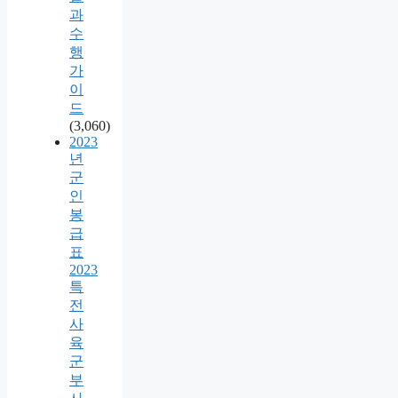
과
수
행
가
이
드
(3,060)
2023
년
군
인
봉
급
표
2023
특
전
사
육
군
부