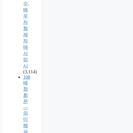
수,
배
우
자
형
제
자
매
사
망
시
(3,114)
108
배
참
회
문
—
의
미
해
설