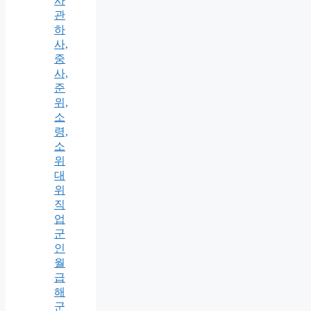
사
관
하
사,
중
사,
준
위,
소
령,
소
위
대
위
직
업
군
인
월
급
해
군