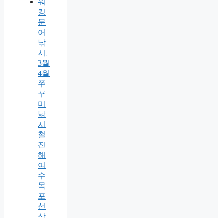
워
킹
문
어
낚
시,
3월
4월
쭈
꾸
미
낚
시
철
진
해
여
수
목
포
선
상