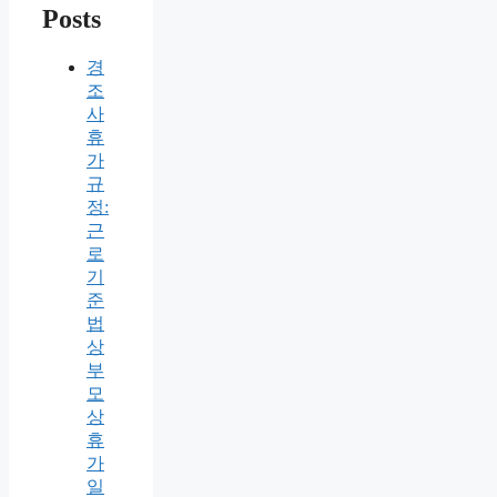
Posts
경
조
사
휴
가
규
정:
근
로
기
준
법
상
부
모
상
휴
가
일