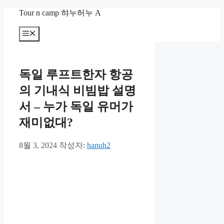
컨
Tour n camp 햐누허누 A
텐
츠
메
뉴
로
건
너
독일 루프트한자 항공
뛰
기
의 기내식 비빔밥 설명
서 – 누가 독일 유머가
재미없대?
8월 3, 2024
작성자:
hanuh2