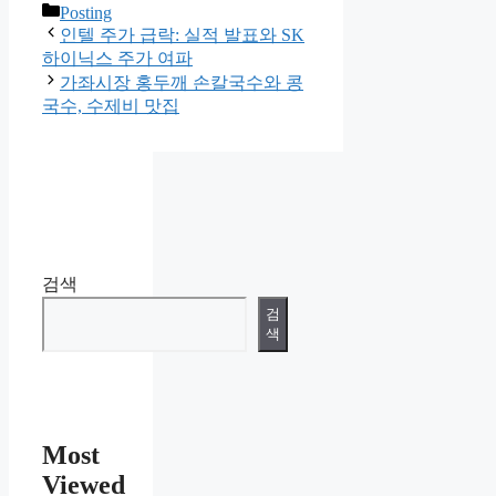
카
Posting
테
인텔 주가 급락: 실적 발표와 SK
고
하이닉스 주가 여파
리
가좌시장 홍두깨 손칼국수와 콩
국수, 수제비 맛집
검색
검
색
Most
Viewed