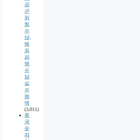
공
군
위
험
수
당,
해
외
파
병
수
당
실
수
령
액
(3,011)
중
국
숫
자