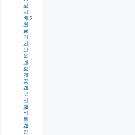
낚
시
배 5
월
금
어
기,
민
물
게
참
게
꽃
게
낚
시
채
비
돌
게
잡