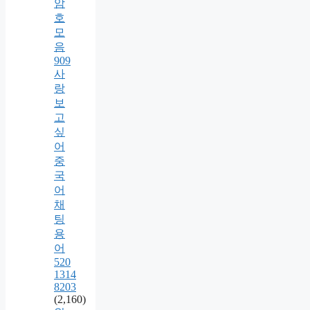
암
호
모
음
909
사
랑
보
고
싶
어
중
국
어
채
팅
용
어
520
1314
8203
(2,160)